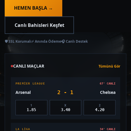
HEMEN BAŞLA →
Canlı Bahisleri Keşfet
🛡️ SSL Korumalı
⚡ Anında Ödeme
🎧 Canlı Destek
CANLI MAÇLAR
Tümünü Gör
PREMIER LEAGUE
67' CANLI
2 - 1
Arsenal
Chelsea
1
X
2
1.85
3.40
4.20
LA LIGA
34' CANLI