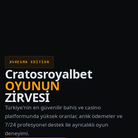
⚡
SHEGMA EDITION
Cratosroyalbet
OYUNUN
ZİRVESİ
Türkiye'nin en güvenilir bahis ve casino
platformunda yüksek oranlar, anlık ödemeler ve
7/24 profesyonel destek ile ayrıcalıklı oyun
deneyimi.