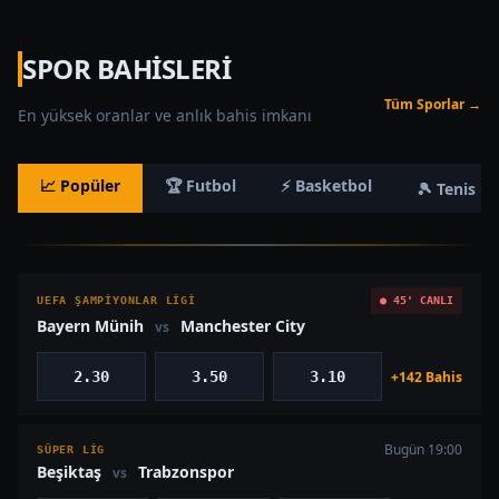
SPOR BAHİSLERİ
Tüm Sporlar →
En yüksek oranlar ve anlık bahis imkanı
📈 Popüler
🏆 Futbol
⚡ Basketbol
🎾 Tenis
UEFA ŞAMPIYONLAR LIGI
● 45' CANLI
Bayern Münih
Manchester City
vs
+142 Bahis
2.30
3.50
3.10
Bugün 19:00
SÜPER LIG
Beşiktaş
Trabzonspor
vs