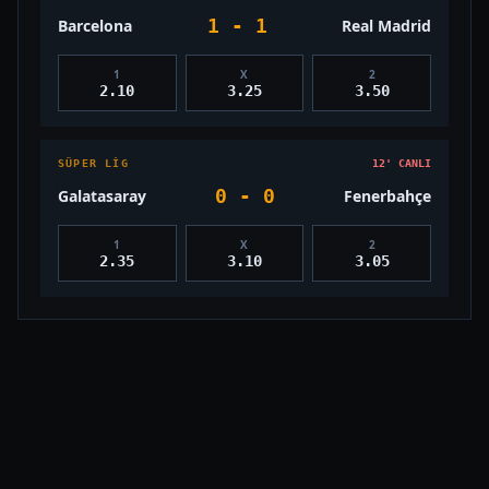
1 - 1
Barcelona
Real Madrid
1
X
2
2.10
3.25
3.50
SÜPER LIG
12' CANLI
0 - 0
Galatasaray
Fenerbahçe
1
X
2
2.35
3.10
3.05