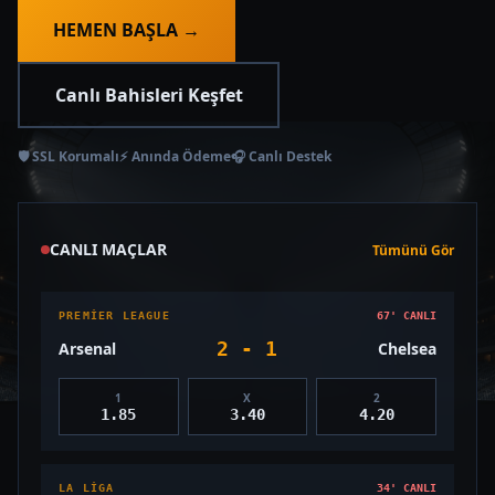
HEMEN BAŞLA →
Canlı Bahisleri Keşfet
🛡️ SSL Korumalı
⚡ Anında Ödeme
🎧 Canlı Destek
CANLI MAÇLAR
Tümünü Gör
PREMIER LEAGUE
67' CANLI
2 - 1
Arsenal
Chelsea
1
X
2
1.85
3.40
4.20
LA LIGA
34' CANLI