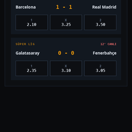
1 - 1
Barcelona
Real Madrid
1
X
2
2.10
3.25
3.50
SÜPER LIG
12' CANLI
0 - 0
Galatasaray
Fenerbahçe
1
X
2
2.35
3.10
3.05