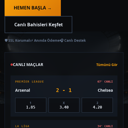
HEMEN BAŞLA →
Canlı Bahisleri Keşfet
🛡️ SSL Korumalı
⚡ Anında Ödeme
🎧 Canlı Destek
CANLI MAÇLAR
Tümünü Gör
PREMIER LEAGUE
67' CANLI
2 - 1
Arsenal
Chelsea
1
X
2
1.85
3.40
4.20
LA LIGA
34' CANLI