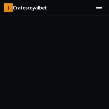
Cratosroyalbet
J