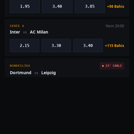
+98 Bahis
1.95
3.40
3.85
Yarın 20:00
SERIE A
Inter
AC Milan
vs
+115 Bahis
2.15
3.30
3.40
BUNDESLIGA
● 23' CANLI
Dortmund
Leipzig
vs
+87 Bahis
2.05
3.45
3.55
30 Haz 19:30
PREMIER LEAGUE
Liverpool
Tottenham
vs
+203 Bahis
1.75
3.80
4.40