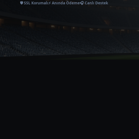
🛡️ SSL Korumalı
⚡ Anında Ödeme
🎧 Canlı Destek