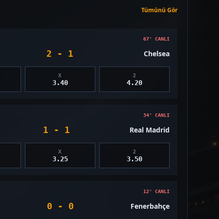
Tümünü Gör
67' CANLI
2 - 1
Chelsea
X
2
3.40
4.20
34' CANLI
1 - 1
Real Madrid
X
2
3.25
3.50
12' CANLI
0 - 0
Fenerbahçe