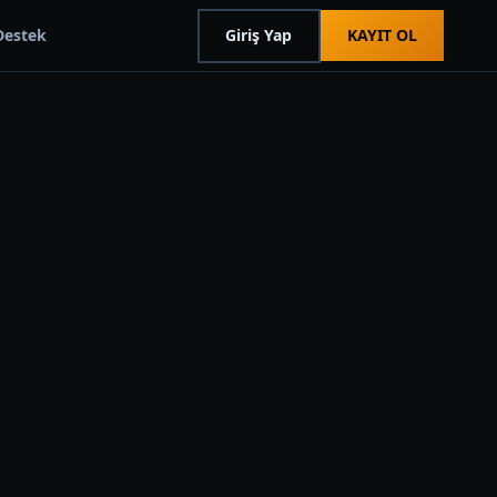
Destek
Giriş Yap
KAYIT OL